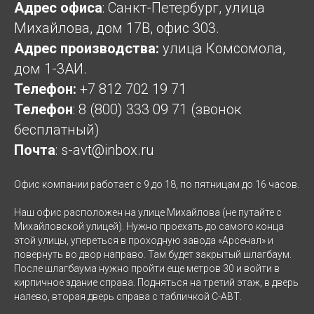
Адрес офиса
: Санкт-Петербург, улица
Михайлова, дом 17В, офис 303.
Адрес производства:
улица Комсомола,
дом 1-3АИ.
Телефон:
+7 812 702 19 71
Телефон
:
8 (800) 333 09 71
(звонок
бесплатный)
Почта
:
s-avt@inbox.ru
Офис компании работает с 9 до 18, по пятницам до 16 часов.
Наш офис расположен на улице Михайлова (не путайте с
Михайловской улицей). Нужно проехать до самого конца
этой улицы, упереться в проходную завода «Арсенал» и
повернуть во двор направо. Там будет закрытый шлагбаум.
После шлагбаума нужно пройти еще метров 30 и войти в
кирпичное здание справа. Подняться на третий этаж, в дверь
налево, вторая дверь справа с табличкой С-АВТ.