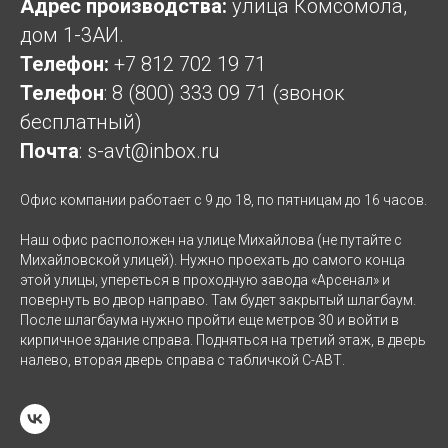
Адрес производства:
улица Комсомола,
дом 1-3АИ.
Телефон:
+7 812 702 19 71
Телефон
:
8 (800) 333 09 71
(звонок
бесплатный)
Почта
:
s-avt@inbox.ru
Офис компании работает с 9 до 18, по пятницам до 16 часов.
Наш офис расположен на улице Михайлова (не путайте с
Михайловской улицей). Нужно проехать до самого конца
этой улицы, упереться в проходную завода «Арсенал» и
повернуть во двор направо. Там будет закрытый шлагбаум.
После шлагбаума нужно пройти еще метров 30 и войти в
кирпичное здание справа. Подняться на третий этаж, в дверь
налево, вторая дверь справа с табличкой С-АВТ.