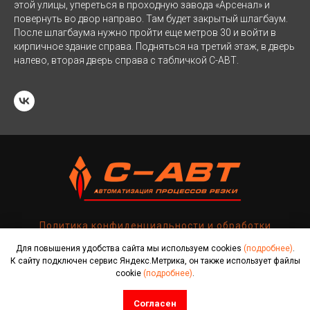
этой улицы, упереться в проходную завода «Арсенал» и
повернуть во двор направо. Там будет закрытый шлагбаум.
После шлагбаума нужно пройти еще метров 30 и войти в
кирпичное здание справа. Подняться на третий этаж, в дверь
налево, вторая дверь справа с табличкой С-АВТ.
Политика конфиденциальности и обработки
персональных данных
Для повышения удобства сайта мы используем cookies
(подробнее)
.
К сайту подключен сервис Яндекс.Метрика, он также использует файлы
ООО "С-АВТ", ИНН 7805433377, КПП 780401001, ОГРН
cookie
(подробнее)
.
1077847465860
s-avt@inbox.ru
Согласен